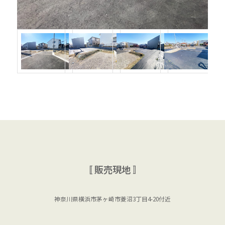
〚 販売現地 〛
神奈川県横浜市茅ヶ崎市菱沼3丁目4-20付近