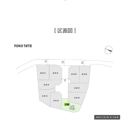
〚 区画図 〛