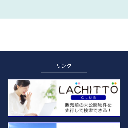
そ
リンク
の
他